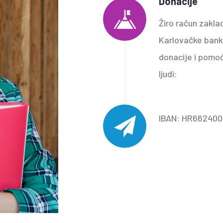
Donacije
Žiro račun zakla
Karlovačke banke,
donacije i pomoć
ljudi:
IBAN: HR662400