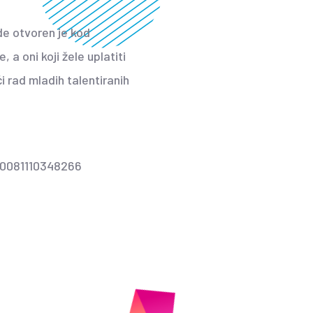
de otvoren je kod
 a oni koji žele uplatiti
i rad mladih talentiranih
0081110348266