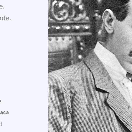
e,
nde.
h
naca
i