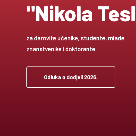
"Nikola Tes
za darovite učenike, studente, mlade
znanstvenike i doktorante.
Odluka o dodjeli 2026.